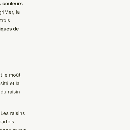
s
couleurs
riMer, la
trois
iques de
et le moût
ité et la
du raisin
 Les raisins
parfois
anes et aux