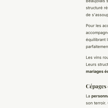
Beaujolais 
structuré r
de s'assoup
Pour les ac
accompagne 
équilibrant
parfaitemen
Les vins ro
Leurs struc
mariages éq
Cépages e
La
personna
son terroir