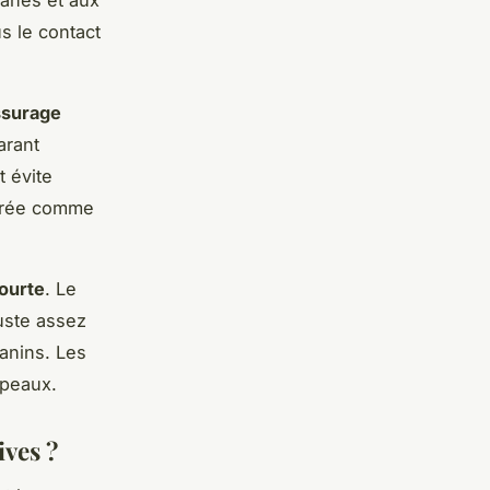
us le contact
ssurage
arant
t évite
lorée comme
ourte
. Le
uste assez
tanins. Les
 peaux.
ives ?