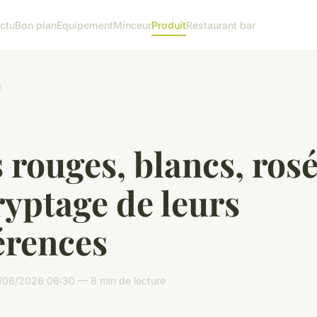
ctu
Bon plan
Equipement
Minceur
Produit
Restaurant bar
t
 rouges, blancs, rosé
yptage de leurs
érences
06/2026 06:30 — 8 min de lecture