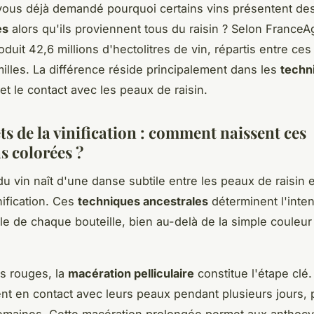
vous déjà demandé pourquoi certains vins présentent de
es
alors qu'ils proviennent tous du raisin ? Selon FranceAg
duit 42,6 millions d'hectolitres de vin, répartis entre ces 
illes. La différence réside principalement dans les
techn
et le contact avec les peaux de raisin.
ts de la vinification : comment naissent ces
s colorées ?
du vin naît d'une danse subtile entre les peaux de raisin 
nification. Ces
techniques ancestrales
déterminent l'intens
le de chaque bouteille, bien au-delà de la simple couleur 
ns rouges, la
macération pelliculaire
constitue l'étape clé.
ent en contact avec leurs peaux pendant plusieurs jours, 
emaines. Cette macération prolongée permet aux anthocy