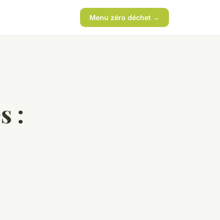
Menu zéro déchet →
s :