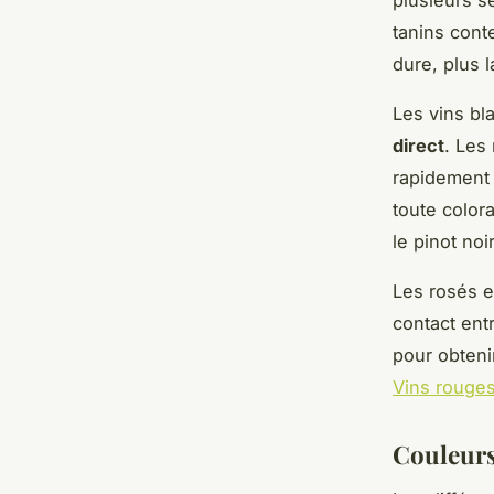
tanins conte
dure, plus l
Les vins bl
direct
. Les
rapidement 
toute color
le pinot no
Les rosés e
contact ent
pour obteni
Vins rouge
Couleurs