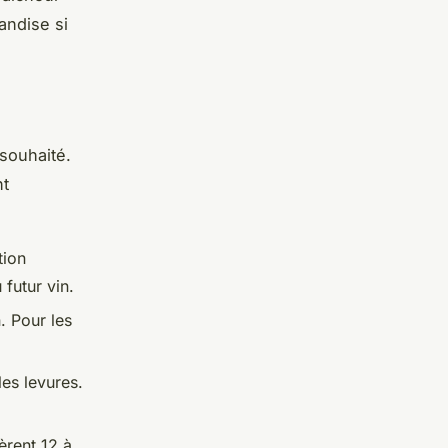
andise si
 souhaité.
nt
tion
futur vin.
. Pour les
es levures.
èrent 12 à