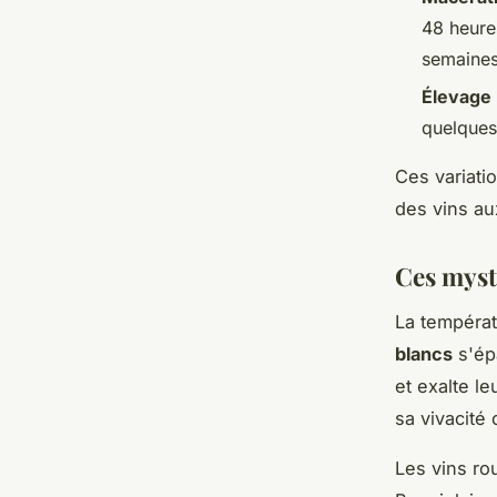
48 heures
semaines
Élevage
quelques
Ces variat
des vins aux
Ces myst
La températ
blancs
s'épa
et exalte l
sa vivacité 
Les vins r