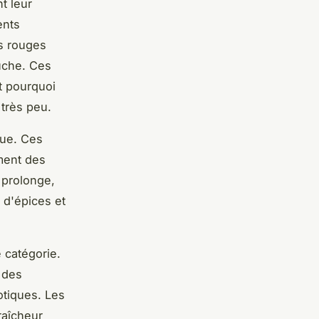
t leur
ents
ns rouges
ouche. Ces
t pourquoi
 très peu.
que. Ces
ment des
 prolonge,
 d'épices et
 catégorie.
 des
otiques. Les
raîcheur