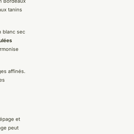
un Bordeaux
aux tanins
n blanc sec
ulées
armonise
es affinés.
des
cépage et
age peut