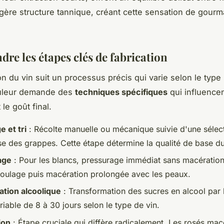
légère structure tannique, créant cette sensation de gourm
re les étapes clés de fabrication
on du vin suit un processus précis qui varie selon le type
uleur demande des
techniques spécifiques
qui influence
le goût final.
 et tri
: Récolte manuelle ou mécanique suivie d'une sélec
se des grappes. Cette étape détermine la qualité de base du 
age
: Pour les blancs, pressurage immédiat sans macération
foulage puis macération prolongée avec les peaux.
tion alcoolique
: Transformation des sucres en alcool par l
iable de 8 à 30 jours selon le type de vin.
ion
: Étape cruciale qui diffère radicalement. Les rosés mac