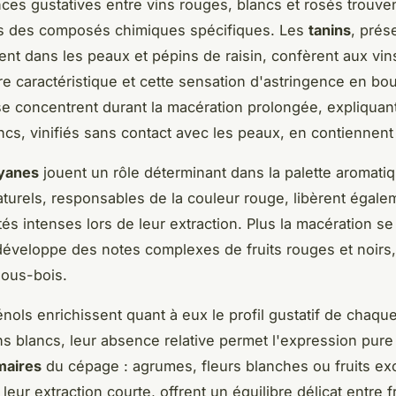
nces gustatives entre vins rouges, blancs et rosés trouven
ns des composés chimiques spécifiques. Les
tanins
, prés
ent dans les peaux et pépins de raisin, confèrent aux vi
ure caractéristique et cette sensation d'astringence en b
e concentrent durant la macération prolongée, expliquan
ancs, vinifiés sans contact avec les peaux, en contiennent
yanes
jouent un rôle déterminant dans la palette aromati
turels, responsables de la couleur rouge, libèrent égale
tés intenses lors de leur extraction. Plus la macération se
 développe des notes complexes de fruits rouges et noirs,
sous-bois.
nols enrichissent quant à eux le profil gustatif de chaque
ns blancs, leur absence relative permet l'expression pure
maires
du cépage : agrumes, fleurs blanches ou fruits ex
leur extraction courte, offrent un équilibre délicat entre f