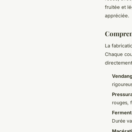
fruitée et 
appréciée.
Comprend
La fabricati
Chaque co
directement 
Vendange
rigoureu
Pressur
rouges, 
Fermenta
Durée var
Macérat