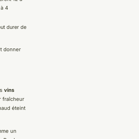
'à 4
eut durer de
t donner
es
vins
 fraîcheur
haud éteint
me un