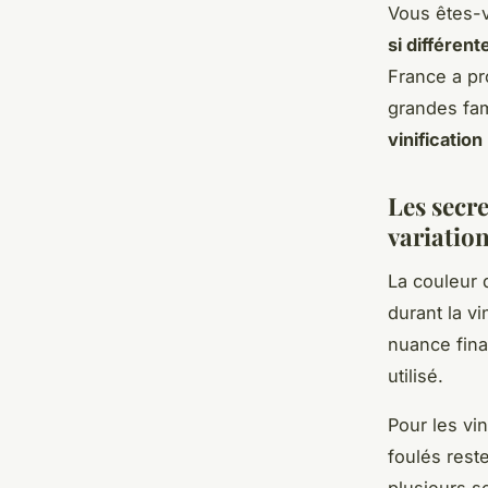
Vous êtes-
si différent
France a pro
grandes fam
vinification
Les secre
variation
La couleur 
durant la vi
nuance fina
utilisé.
Pour les vi
foulés rest
plusieurs s