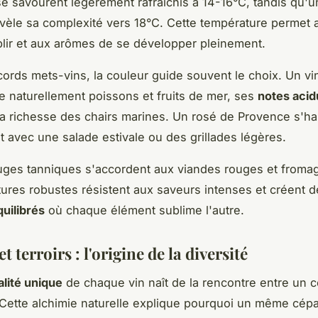
se savourent légèrement rafraîchis à 14-16°C, tandis qu'
évèle sa complexité vers 18°C. Cette température permet 
lir et aux arômes de se développer pleinement.
cords mets-vins, la couleur guide souvent le choix. Un vi
naturellement poissons et fruits de mer, ses
notes acid
 la richesse des chairs marines. Un rosé de Provence s'h
t avec une salade estivale ou des grillades légères.
uges tanniques s'accordent aux viandes rouges et fromag
tures robustes résistent aux saveurs intenses et créent 
uilibrés
où chaque élément sublime l'autre.
t terroirs : l'origine de la diversité
lité unique
de chaque vin naît de la rencontre entre un 
. Cette alchimie naturelle explique pourquoi un même cép