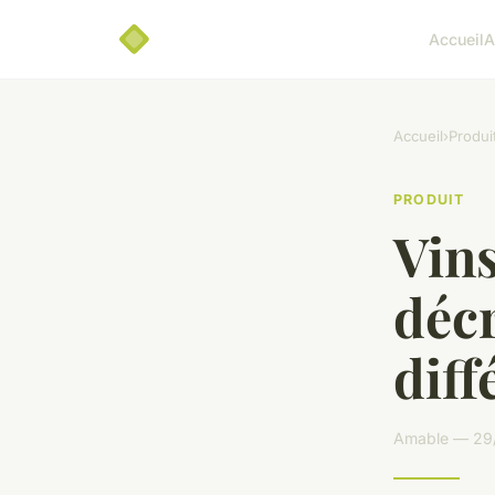
Accueil
A
Accueil
›
Produi
PRODUIT
Vins
décr
diff
Amable — 29/