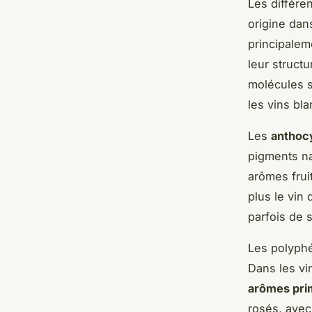
Les différe
origine da
principalem
leur struct
molécules s
les vins bl
Les
anthoc
pigments na
arômes frui
plus le vin
parfois de 
Les polyphé
Dans les vi
arômes pri
rosés, avec 