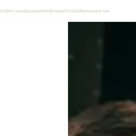
ctu
Bon plan
Equipement
Minceur
Produit
Restaurant bar